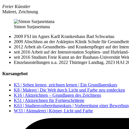
Freier Künstler
Malerei, Zeichnung
Simon Surjasentana
2009 FSJ im Agnes Karll Krankenhaus Bad Schwartau
2009 Abschluss an der Asklepios Klinik Schule für Gesundhei
2012 Arbeit als Gesundheits- und Krankenpfleger auf der Inten
seit 2016 Arbeit auf der Intensivstation Sophien- und Hufela
seit 2016 Studium Freie Kunst an der Bauhaus-Universität We
Einzelausstellungen u.a. 2022 Thüringer Landtag, 2023 HAI 
Kursangebot
K5 | Sehen lernen, zeichnen lernen | Ein Grundlagenkurs
K8 | Malerei | Die Welt durch Licht und Farbe neu entdecken
K16 | Aktzeichnen – Grundlagen des Zeichnens
K51 | Aktzeichnen für Fortgeschrittene
K63 | Studienvorbereitungskurs | Vorbereitung einer Bewerbu
W33 | Aktmalerei | Körper, Licht und Farbe