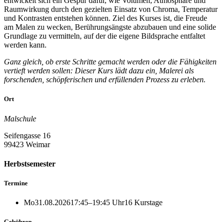
entwickelt sich ein Gespür dafür, wie Volumen, Atmosphäre und
Raumwirkung durch den gezielten Einsatz von Chroma, Temperatur
und Kontrasten entstehen können. Ziel des Kurses ist, die Freude
am Malen zu wecken, Berührungsängste abzubauen und eine solide
Grundlage zu vermitteln, auf der die eigene Bildsprache entfaltet
werden kann.
Ganz gleich, ob erste Schritte gemacht werden oder die Fähigkeiten
vertieft werden sollen: Dieser Kurs lädt dazu ein, Malerei als
forschenden, schöpferischen und erfüllenden Prozess zu erleben.
Ort
Malschule
Seifengasse 16
99423 Weimar
Herbstsemester
Termine
Mo
31.08.2026
17:45–19:45 Uhr
16 Kurstage
Gebühren