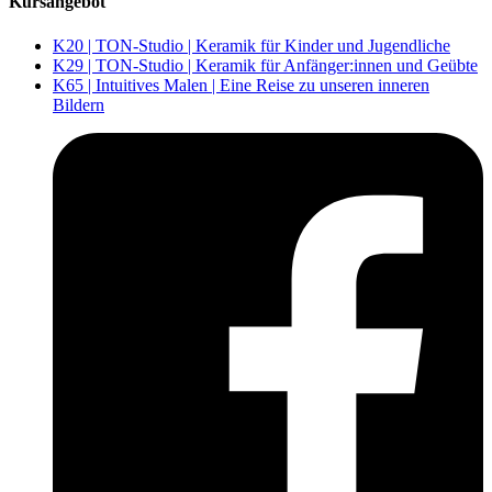
Kursangebot
K20 | TON-Studio | Keramik für Kinder und Jugendliche
K29 | TON-Studio | Keramik für Anfänger:innen und Geübte
K65 | Intuitives Malen | Eine Reise zu unseren inneren
Bildern