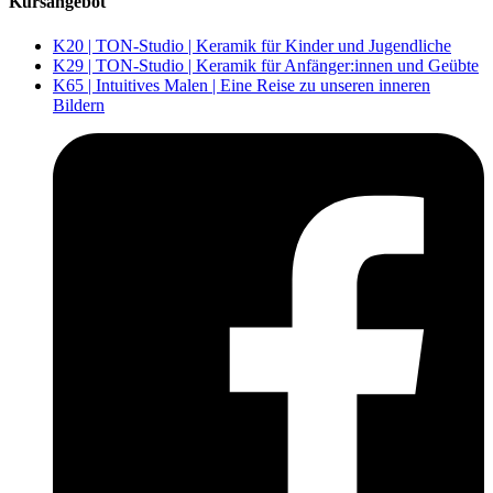
Kursangebot
K20 | TON-Studio | Keramik für Kinder und Jugendliche
K29 | TON-Studio | Keramik für Anfänger:innen und Geübte
K65 | Intuitives Malen | Eine Reise zu unseren inneren
Bildern