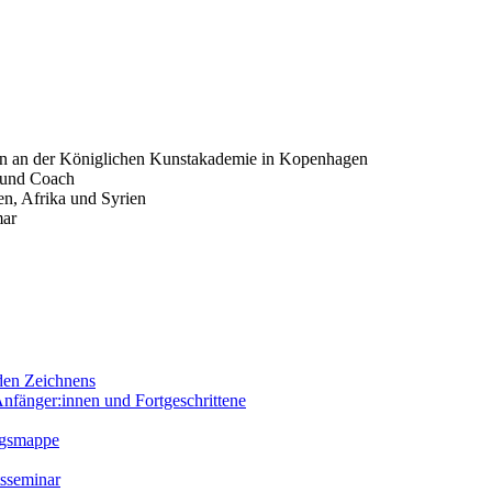
en an der Königlichen Kunstakademie in Kopenhagen
t und Coach
en, Afrika und Syrien
mar
den Zeichnens
Anfänger:innen und Fortgeschrittene
ngsmappe
tsseminar