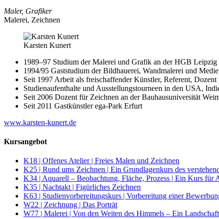
Maler, Grafiker
Malerei, Zeichnen
Karsten Kunert
1989–97 Studium der Malerei und Grafik an der HGB Leipzig
1994/​95 Gaststudium der Bildhauerei, Wandmalerei und Medi
Seit 1997 Arbeit als freischaffender Künstler, Referent, Dozen
Studienaufenthalte und Ausstellungstourneen in den USA, Indi
Seit 2006 Dozent für Zeichnen an der Bauhausuniversität Wei
Seit 2011 Gastkünstler ega-Park Erfurt
www.karsten-kunert.de
Kursangebot
K18 | Offenes Atelier | Freies Malen und Zeichnen
K25 | Rund ums Zeichnen | Ein Grundlagenkurs des verstehen
K34 | Aquarell – Beobachtung, Fläche, Prozess | Ein Kurs für 
K35 | Nachtakt | Figürliches Zeichnen
K63 | Studienvorbereitungskurs | Vorbereitung einer Bewerbu
W22 | Zeichnung | Das Porträt
W77 | Malerei | Von den Weiten des Himmels – Ein Landschaf