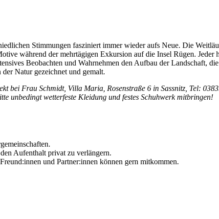
hiedlichen Stimmungen fasziniert immer wieder aufs Neue. Die Weitläu
otive während der mehrtägigen Exkursion auf die Insel Rügen. Jeder h
ntensives Beobachten und Wahrnehmen den Aufbau der Landschaft, die 
n der Natur gezeichnet und gemalt.
rekt bei Frau Schmidt, Villa Maria, Rosenstraße 6 in Sassnitz, Tel: 038
itte unbedingt wetterfeste Kleidung und festes Schuhwerk mitbringen!
hrgemeinschaften.
 den Aufenthalt privat zu verlängern.
. Freund:innen und Partner:innen können gern mitkommen.