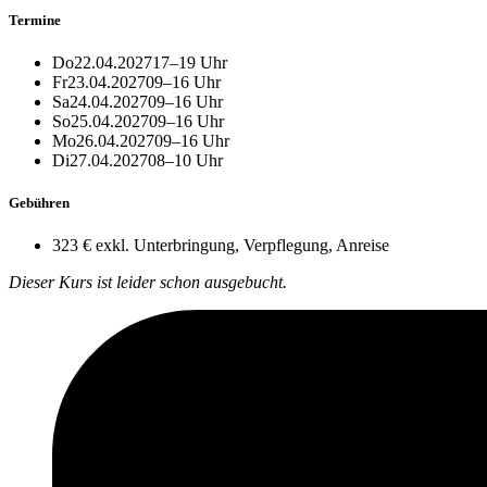
Termine
Do
22.04.2027
17–19 Uhr
Fr
23.04.2027
09–16 Uhr
Sa
24.04.2027
09–16 Uhr
So
25.04.2027
09–16 Uhr
Mo
26.04.2027
09–16 Uhr
Di
27.04.2027
08–10 Uhr
Gebühren
323 €
exkl. Unterbringung, Verpflegung, Anreise
Dieser Kurs ist leider schon ausgebucht.