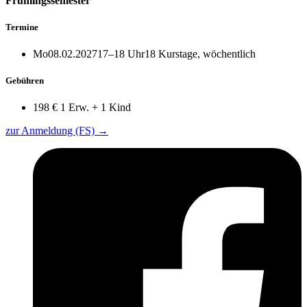
Frühlingssemester
Termine
Mo
08.02.2027
17–18 Uhr
18 Kurstage, wöchentlich
Gebühren
198 €
1 Erw. + 1 Kind
zur Anmeldung (FS)
→