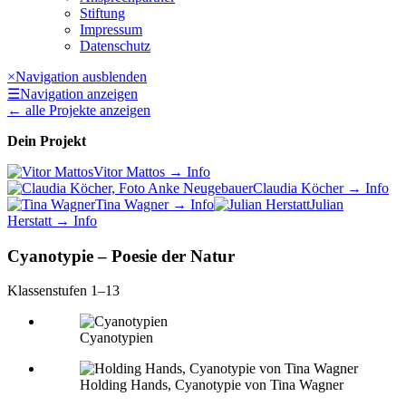
Stiftung
Impressum
Datenschutz
×
Navigation ausblenden
☰
Navigation anzeigen
←
alle Projekte anzeigen
Dein Projekt
Vitor Mattos
→ Info
Claudia Köcher
→ Info
Tina Wagner
→ Info
Julian
Herstatt
→ Info
Cyanotypie – Poesie der Natur
Klassenstufen 1–13
Cyanotypien
Holding Hands, Cyanotypie von Tina Wagner