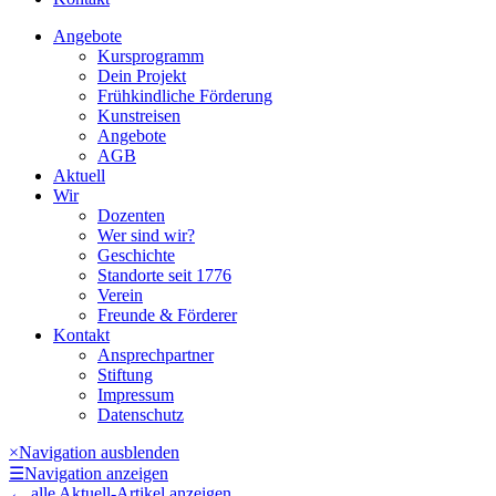
Angebote
Kursprogramm
Dein Projekt
Frühkindliche Förderung
Kunstreisen
Angebote
AGB
Aktuell
Wir
Dozenten
Wer sind wir?
Geschichte
Standorte seit 1776
Verein
Freunde & Förderer
Kontakt
Ansprechpartner
Stiftung
Impressum
Datenschutz
×
Navigation ausblenden
☰
Navigation anzeigen
←
alle Aktuell-Artikel anzeigen