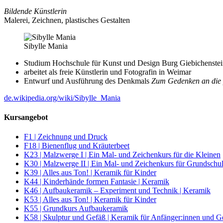
Bildende Künstlerin
Malerei, Zeichnen, plastisches Gestalten
Sibylle Mania
Studium Hochschule für Kunst und Design Burg Giebichenstein,
arbeitet als freie Künstlerin und Fotografin in Weimar
Entwurf und Ausführung des Denkmals
Zum Gedenken an die p
de.wikipedia.org/​wiki/​Sibylle_Mania
Kursangebot
F1 | Zeichnung und Druck
F18 | Bienenflug und Kräuterbeet
K23 | Malzwerge I | Ein Mal- und Zeichenkurs für die Kleinen
K30 | Malzwerge II | Ein Mal- und Zeichenkurs für Grundschu
K39 | Alles aus Ton! | Keramik für Kinder
K44 | Kinderhände formen Fantasie | Keramik
K46 | Aufbaukeramik – Experiment und Technik | Keramik
K53 | Alles aus Ton! | Keramik für Kinder
K55 | Grundkurs Aufbaukeramik
K58 | Skulptur und Gefäß | Keramik für Anfänger:innen und G