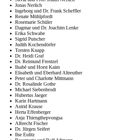
Jonas Nerlich
Ingeborg und Dr. Frank Scheffler
Renate Mühlpfordt
Rosemarie Schüler
Dagmar und Dr. Joachim Lenke
Erika Schwabe
Sigrid Putscher
Judith Kochendörfer
Torsten Knapp
Dr. Heidi Graf
Dr. Reimund Frentzel
Ilsabè und Horst Kaim
Elisabeth und Eberhard Altreuther
Peter und Charlotte Mittmann
Dr. Rosalinde Gothe
Michael Siebenbrodt
Hubertus Jaeger
Karin Hartmann
Astrid Krause
Herta Effenberger
Anja Thiengthepvongsa
Albrecht Fischer
Dr. Jürgen Seifert
Ilse Eulitz