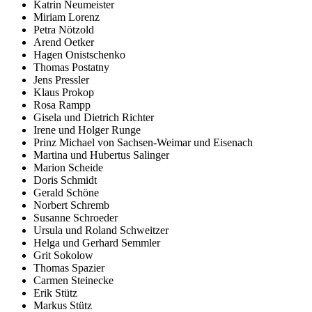
Katrin Neumeister
Miriam Lorenz
Petra Nötzold
Arend Oetker
Hagen Onistschenko
Thomas Postatny
Jens Pressler
Klaus Prokop
Rosa Rampp
Gisela und Dietrich Richter
Irene und Holger Runge
Prinz Michael von Sachsen-Weimar und Eisenach
Martina und Hubertus Salinger
Marion Scheide
Doris Schmidt
Gerald Schöne
Norbert Schremb
Susanne Schroeder
Ursula und Roland Schweitzer
Helga und Gerhard Semmler
Grit Sokolow
Thomas Spazier
Carmen Steinecke
Erik Stütz
Markus Stütz