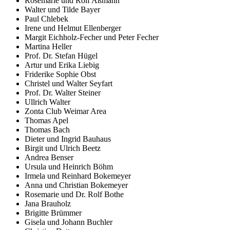
Rosemarie und Rolf Aßmann
Walter und Tilde Bayer
Paul Chlebek
Irene und Helmut Ellenberger
Margit Eichholz-Fecher und Peter Fecher
Martina Heller
Prof. Dr. Stefan Hügel
Artur und Erika Liebig
Friderike Sophie Obst
Christel und Walter Seyfart
Prof. Dr. Walter Steiner
Ullrich Walter
Zonta Club Weimar Area
Thomas Apel
Thomas Bach
Dieter und Ingrid Bauhaus
Birgit und Ulrich Beetz
Andrea Benser
Ursula und Heinrich Böhm
Irmela und Reinhard Bokemeyer
Anna und Christian Bokemeyer
Rosemarie und Dr. Rolf Bothe
Jana Brauholz
Brigitte Brümmer
Gisela und Johann Buchler