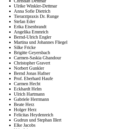
Christian Dettmar
Ulrike Winkler-Dettmar
Anna Sofie Dietrich
Tierarztpraxis Dr. Runge
Stefan Eder
Erika Eisenbrandt
Angelika Emmrich
Bernd-Ulrich Engler
Martina und Johannes Fliegel
Silke Fricke
Brigitte Geyersbach
Carmen-Saskia Ghandour
Christopher Gravert
Norbert Gunkler
Bernd Jonas Hafner
Prof. Eberhard Haufe
Carmen Hecht
Eckhardt Helm
Ulrich Hartmann
Gabriele Herrmann
Beate Herz
Holger Herz
Felicitas Heydenreich
Gudrun und Stephan Illert
Elke Jacobs