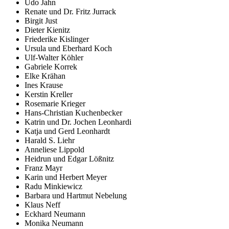
Udo Jahn
Renate und Dr. Fritz Jurrack
Birgit Just
Dieter Kienitz
Friederike Kislinger
Ursula und Eberhard Koch
Ulf-Walter Köhler
Gabriele Korrek
Elke Krähan
Ines Krause
Kerstin Kreller
Rosemarie Krieger
Hans-Christian Kuchenbecker
Katrin und Dr. Jochen Leonhardi
Katja und Gerd Leonhardt
Harald S. Liehr
Anneliese Lippold
Heidrun und Edgar Lößnitz
Franz Mayr
Karin und Herbert Meyer
Radu Minkiewicz
Barbara und Hartmut Nebelung
Klaus Neff
Eckhard Neumann
Monika Neumann