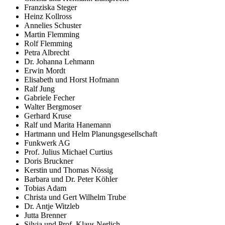
Franziska Steger
Heinz Kollross
Annelies Schuster
Martin Flemming
Rolf Flemming
Petra Albrecht
Dr. Johanna Lehmann
Erwin Mordt
Elisabeth und Horst Hofmann
Ralf Jung
Gabriele Fecher
Walter Bergmoser
Gerhard Kruse
Ralf und Marita Hanemann
Hartmann und Helm Planungsgesellschaft
Funkwerk AG
Prof. Julius Michael Curtius
Doris Bruckner
Kerstin und Thomas Nössig
Barbara und Dr. Peter Köhler
Tobias Adam
Christa und Gert Wilhelm Trube
Dr. Antje Witzleb
Jutta Brenner
Silvia und Prof. Klaus Nerlich