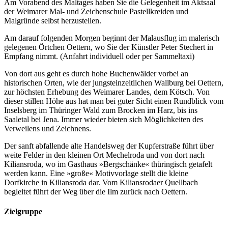
Am Vorabend des Maltages haben Sie die Gelegenheit im Aktsaal
der Weimarer Mal- und Zeichenschule Pastellkreiden und
Malgründe selbst herzustellen.
Am darauf folgenden Morgen beginnt der Malausflug im malerisch
gelegenen Örtchen Oettern, wo Sie der Künstler Peter Stechert in
Empfang nimmt. (Anfahrt individuell oder per Sammeltaxi)
Von dort aus geht es durch hohe Buchenwälder vorbei an
historischen Orten, wie der jungsteinzeitlichen Wallburg bei Oettern,
zur höchsten Erhebung des Weimarer Landes, dem Kötsch. Von
dieser stillen Höhe aus hat man bei guter Sicht einen Rundblick vom
Inselsberg im Thüringer Wald zum Brocken im Harz, bis ins
Saaletal bei Jena. Immer wieder bieten sich Möglichkeiten des
Verweilens und Zeichnens.
Der sanft abfallende alte Handelsweg der Kupferstraße führt über
weite Felder in den kleinen Ort Mechelroda und von dort nach
Kiliansroda, wo im Gasthaus »Bergschänke« thüringisch getafelt
werden kann. Eine »große« Motivvorlage stellt die kleine
Dorfkirche in Kiliansroda dar. Vom Kiliansrodaer Quellbach
begleitet führt der Weg über die Ilm zurück nach Oettern.
Zielgruppe