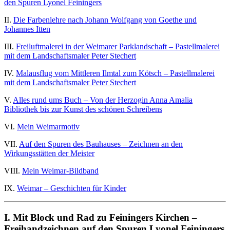
den Spuren Lyonel Feiningers
II.
Die Farbenlehre nach Johann Wolfgang von Goethe und
Johannes Itten
III.
Freiluftmalerei in der Weimarer Parklandschaft – Pastellmalerei
mit dem Landschaftsmaler Peter Stechert
IV.
Malausflug vom Mittleren Ilmtal zum Kötsch – Pastellmalerei
mit dem Landschaftsmaler Peter Stechert
V.
Alles rund ums Buch – Von der Herzogin Anna Amalia
Bibliothek bis zur Kunst des schönen Schreibens
VI.
Mein Weimarmotiv
VII.
Auf den Spuren des Bauhauses – Zeichnen an den
Wirkungsstätten der Meister
VIII.
Mein Weimar-Bildband
IX.
Weimar – Geschichten für Kinder
I. Mit Block und Rad zu Feiningers Kirchen –
Freihandzeichnen auf den Spuren Lyonel Feiningers