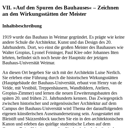
VII. »Auf den Spuren des Bauhauses« – Zeichnen
an den Wirkungsstätten der Meister
Inhaltsbeschreibung
1919 wurde das Bauhaus in Weimar gegründet. Es prägte wie keine
andere Schule die Architektur, Kunst und das Design des 20.
Jahrhunderts. Dort, wo einst die großen Meister des Bauhauses wie
Walter Gropius, Lyonel Feininger, Paul Klee oder Johannes Itten
lehrten, befindet sich noch heute der Hauptsitz der jetzigen
Bauhaus-Universität Weimar.
An diesen Ort begeben Sie sich mit der Architektin Luise Nerlich.
Sie erleben eine Führung durch die historischen Wirkungsstätten
(Hauptgebäude der Bauhaus-Universität, erbaut von Henry van de
Velde, mit Vestibül, Treppenhäusern, Wandbildern, Ateliers,
Gropius-Zimmer) und lernen die neuen Erweiterungsbauten des
späten 20. und frühen 21. Jahrhunderts kennen. Das Zwiegespräch
zwischen historischer und zeitgenössischer Architektur auf dem
Campus der Bauhaus-Universität wird Thema der darauffolgenden
eigenen künstlerischen Auseinandersetzung sein. Ausgestattet mit
Bleistift und Skizzenblock tauchen Sie ein in den architektonischen
Kanon und erleben das quirlige studentische Leben auf dem