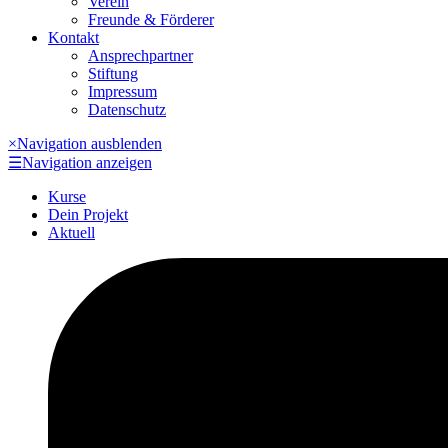
Verein
Freunde & Förderer
Kontakt
Ansprechpartner
Stiftung
Impressum
Datenschutz
×
Navigation ausblenden
☰
Navigation anzeigen
Kurse
Dein Projekt
Aktuell